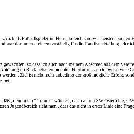
 .Auch als Fußballspieler im Herrenbereich sind wir meistens zu den
 war dort unter anderem zuständig für die Handballabteilung , der ich s
erz gewachsen, so dass ich auch nach meinem Abschied aus dem Vereinsv
 Abteilung im Blick behalten möchte . Hierfür müssen teilweise viele Ge
 werden . Ziel ist nicht mehr unbedingt der größtmögliche Erfolg, sond
leiben.
en läßt, denn mein “ Traum “ wäre es , das man mit SW Osterfeine, GW
ren Jugendbereich sieht man , dass das nicht in erster Linie eine Frage 