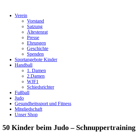
Verein
Vorstand
Satzung
Ältestenrat
Presse
Ehrungen
Geschichte
Spenden
Sportangebote Kinder
Handball
1. Damen
2.Damen
WJF1
Schiedsrichter
Fußball
Judo
Gesundheitssport und Fitness
Mitgliedschaft
Unser Shop
50 Kinder beim Judo – Schnuppertraining