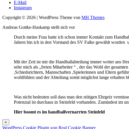
E-Mail
Instagram
Copyright © 2026 | WordPress Theme von
MH Themes
Andreas Gottke-Haskamp stellt sich vor
Durch meine Frau hatte ich schon immer Kontakt zum Handball
Jahren bin ich in den Vorstand des SV Falke gewählt worden und
Mit der Zeit ist mir die Handballabteilung immer weiter ans H
sehe mich als „freien Mitarbeiter “ , der das Wohl der gesamten
,Schiedsrichtern, Mannschaften ,Spielerinnen und Eltern geführt
wohlfühlen und der Abteilung somit möglichst lange erhalten b
Was nicht bedeuten soll dass man den nötigen Ehrgeiz vermiss
Potenzial ist durchaus in Steinfeld vorhanden. Zumindest im unte
Hier boomt es im handballvernarrten Steinfeld
×
WordPress Cookie Plugin von Real Cookie Banner