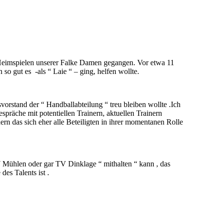
 Heimspielen unserer Falke Damen gegangen. Vor etwa 11
o gut es -als “ Laie “ – ging, helfen wollte.
orstand der “ Handballabteilung “ treu bleiben wollte .Ich
spräche mit potentiellen Trainern, aktuellen Trainern
ern das sich eher alle Beteiligten in ihrer momentanen Rolle
 Mühlen oder gar TV Dinklage “ mithalten “ kann , das
des Talents ist .