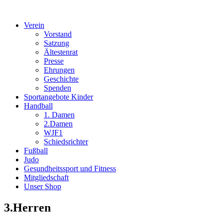
Verein
Vorstand
Satzung
Ältestenrat
Presse
Ehrungen
Geschichte
Spenden
Sportangebote Kinder
Handball
1. Damen
2.Damen
WJF1
Schiedsrichter
Fußball
Judo
Gesundheitssport und Fitness
Mitgliedschaft
Unser Shop
3.Herren