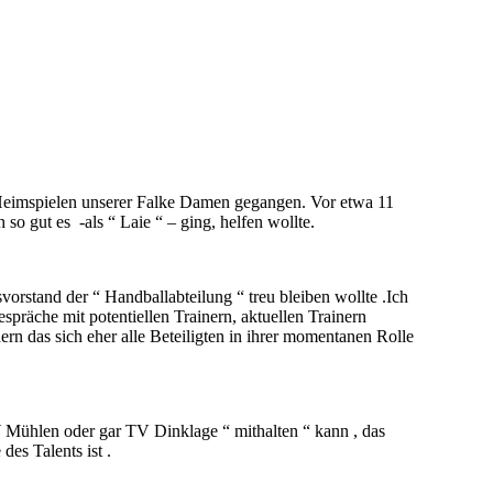
 Heimspielen unserer Falke Damen gegangen. Vor etwa 11
o gut es -als “ Laie “ – ging, helfen wollte.
orstand der “ Handballabteilung “ treu bleiben wollte .Ich
spräche mit potentiellen Trainern, aktuellen Trainern
ern das sich eher alle Beteiligten in ihrer momentanen Rolle
 Mühlen oder gar TV Dinklage “ mithalten “ kann , das
des Talents ist .