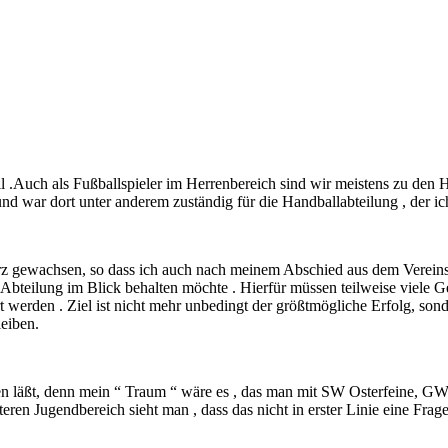
 .Auch als Fußballspieler im Herrenbereich sind wir meistens zu den
 war dort unter anderem zuständig für die Handballabteilung , der ich s
erz gewachsen, so dass ich auch nach meinem Abschied aus dem Vereinsv
 Abteilung im Blick behalten möchte . Hierfür müssen teilweise viele Ge
 werden . Ziel ist nicht mehr unbedingt der größtmögliche Erfolg, sond
leiben.
en läßt, denn mein “ Traum “ wäre es , das man mit SW Osterfeine, GW
ren Jugendbereich sieht man , dass das nicht in erster Linie eine Frage 