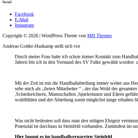
Social
Facebook
E-Mail
Instagram
Copyright © 2026 | WordPress Theme von
MH Themes
Andreas Gottke-Haskamp stellt sich vor
Durch meine Frau hatte ich schon immer Kontakt zum Handball
Jahren bin ich in den Vorstand des SV Falke gewählt worden und
Mit der Zeit ist mir die Handballabteilung immer weiter ans H
sehe mich als „freien Mitarbeiter “ , der das Wohl der gesamten
,Schiedsrichtern, Mannschaften ,Spielerinnen und Eltern geführt
wohlfühlen und der Abteilung somit möglichst lange erhalten b
Was nicht bedeuten soll dass man den nötigen Ehrgeiz vermiss
Potenzial ist durchaus in Steinfeld vorhanden. Zumindest im unte
Hier boomt es im handballvernarrten Steinfeld