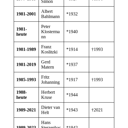
Simon
Albert
1981-2001
*1932
Bahlmann
Peter
1981-
Klosterma
*1940
heute
nn
Franz
1981-1989
*1914
†1993
Koslitzki
Gerd
1981-2019
*1937
Matern
Fritz
1985-1993
*1917
†1993
Johanning
1988-
Herbert
*1944
heute
Kruse
Dieter van
1989-2021
*1943
†2021
Helt
Hans
1989-2023
Sterzenbac
*1942