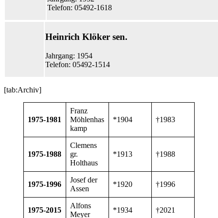
Telefon: 05492-1618
Heinrich Klöker sen.
Jahrgang: 1954
Telefon: 05492-1514
[tab:Archiv]
Franz
1975-1981
Möhlenhas
*1904
†1983
kamp
Clemens
1975-1988
gr.
*1913
†1988
Holthaus
Josef der
1975-1996
*1920
†1996
Assen
Alfons
1975-2015
*1934
†2021
Meyer