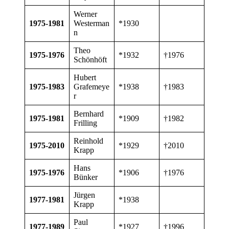
Werner
1975-1981
Westerman
*1930
n
Theo
1975-1976
*1932
†1976
Schönhöft
Hubert
1975-1983
Grafemeye
*1938
†1983
r
Bernhard
1975-1981
*1909
†1982
Frilling
Reinhold
1975-2010
*1929
†2010
Krapp
Hans
1975-1976
*1906
†1976
Bünker
Jürgen
1977-1981
*1938
Krapp
Paul
1977-1989
*1927
†1996