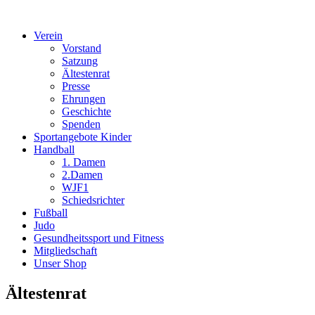
Verein
Vorstand
Satzung
Ältestenrat
Presse
Ehrungen
Geschichte
Spenden
Sportangebote Kinder
Handball
1. Damen
2.Damen
WJF1
Schiedsrichter
Fußball
Judo
Gesundheitssport und Fitness
Mitgliedschaft
Unser Shop
Ältestenrat