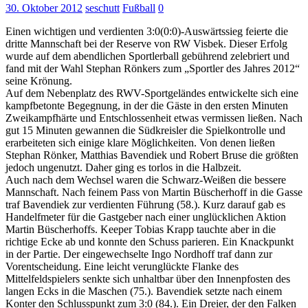
30. Oktober 2012
seschutt
Fußball
0
Einen wichtigen und verdienten 3:0(0:0)-Auswärtssieg feierte die
dritte Mannschaft bei der Reserve von RW Visbek. Dieser Erfolg
wurde auf dem abendlichen Sportlerball gebührend zelebriert und
fand mit der Wahl Stephan Rönkers zum „Sportler des Jahres 2012“
seine Krönung.
Auf dem Nebenplatz des RWV-Sportgeländes entwickelte sich eine
kampfbetonte Begegnung, in der die Gäste in den ersten Minuten
Zweikampfhärte und Entschlossenheit etwas vermissen ließen. Nach
gut 15 Minuten gewannen die Südkreisler die Spielkontrolle und
erarbeiteten sich einige klare Möglichkeiten. Von denen ließen
Stephan Rönker, Matthias Bavendiek und Robert Bruse die größten
jedoch ungenutzt. Daher ging es torlos in die Halbzeit.
Auch nach dem Wechsel waren die Schwarz-Weißen die bessere
Mannschaft. Nach feinem Pass von Martin Büscherhoff in die Gasse
traf Bavendiek zur verdienten Führung (58.). Kurz darauf gab es
Handelfmeter für die Gastgeber nach einer unglücklichen Aktion
Martin Büscherhoffs. Keeper Tobias Krapp tauchte aber in die
richtige Ecke ab und konnte den Schuss parieren. Ein Knackpunkt
in der Partie. Der eingewechselte Ingo Nordhoff traf dann zur
Vorentscheidung. Eine leicht verunglückte Flanke des
Mittelfeldspielers senkte sich unhaltbar über den Innenpfosten des
langen Ecks in die Maschen (75.). Bavendiek setzte nach einem
Konter den Schlusspunkt zum 3:0 (84.). Ein Dreier, der den Falken