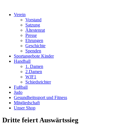
Verein
Vorstand
Satzung
Ältestenrat
Presse
Ehrungen
Geschichte
Spenden
Sportangebote Kinder
Handball
1. Damen
2.Damen
WJF1
Schiedsrichter
Fußball
Judo
Gesundheitssport und Fitness
Mitgliedschaft
Unser Shop
Dritte feiert Auswärtssieg