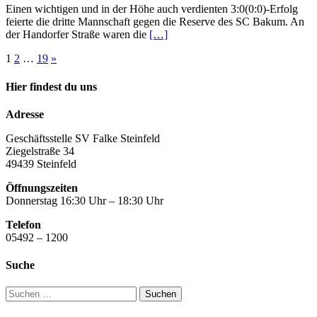
Einen wichtigen und in der Höhe auch verdienten 3:0(0:0)-Erfolg
feierte die dritte Mannschaft gegen die Reserve des SC Bakum. An
der Handorfer Straße waren die
[…]
Seitennummerierung
1
2
…
19
»
der
Hier findest du uns
Beiträge
Adresse
Geschäftsstelle SV Falke Steinfeld
Ziegelstraße 34
49439 Steinfeld
Öffnungszeiten
Donnerstag 16:30 Uhr – 18:30 Uhr
Telefon
05492 – 1200
Suche
Suchen
nach: