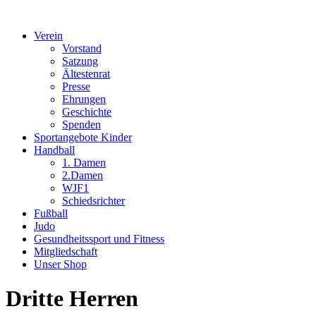
Verein
Vorstand
Satzung
Ältestenrat
Presse
Ehrungen
Geschichte
Spenden
Sportangebote Kinder
Handball
1. Damen
2.Damen
WJF1
Schiedsrichter
Fußball
Judo
Gesundheitssport und Fitness
Mitgliedschaft
Unser Shop
Dritte Herren