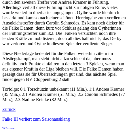
durch den zweiten Treffer von Andrea Kramer in Führung.
Allerdings verhalf diese Führung nicht zur nötigen Ruhe, vieles
wurde weiterhin überhastet angegangen. Oythe wurde hierdurch
bestärkt und kam so nach einer schönen Hereingabe zum verdienten
Ausgleichstreffer durch Carolin Schmedes. Es kam noch dicker für
die Falke Damen, denn kurz vor Schluss gelang den Oytherinnen
der Führungstreffer zum 3:2. Die Falken versuchten noch ihre
letzten Kräfte zu mobilisieren, doch all dies half nichts, das Derby
war verloren und Oythe in diesem Spiel der verdiente Sieger.
Diese Niederlage bedeutet für die Falken weiterhin zittern im
Abstiegskampf, man steht nicht allzu schlecht da, aber muss
definitiv noch Punkte einfahren in den letzten 3 Spielen, wenn man
aus eigener Kraft in der Liga bleiben will. Die Falke Damen haben
gezeigt dass sie für Überraschungen gut sind, das nächste Spiel
findet gegen BV Cloppenburg 2 statt.
Torfolge: 0:1 Torschützin unbekannt (11 Min.), 1:1 Andrea Kramer
(35 Min.), 2:1 Andrea Kramer (51 Min.), 2:2 Carolin Schmedes (77
Min.), 2:3 Nadine Reinke (82 Min.)
Zurück
Falke III verliert zum Saisonausklang
Weiter