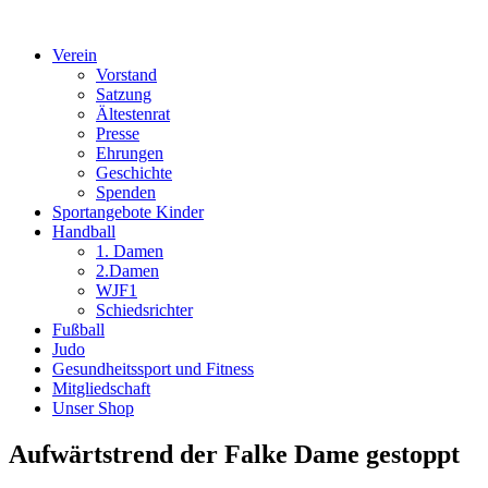
Verein
Vorstand
Satzung
Ältestenrat
Presse
Ehrungen
Geschichte
Spenden
Sportangebote Kinder
Handball
1. Damen
2.Damen
WJF1
Schiedsrichter
Fußball
Judo
Gesundheitssport und Fitness
Mitgliedschaft
Unser Shop
Aufwärtstrend der Falke Dame gestoppt