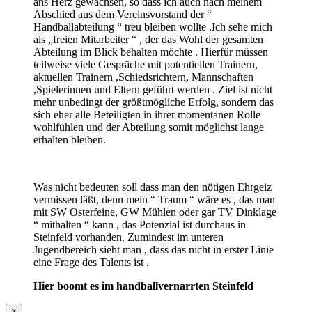
ans Herz gewachsen, so dass ich auch nach meinem
Abschied aus dem Vereinsvorstand der “
Handballabteilung “ treu bleiben wollte .Ich sehe mich
als „freien Mitarbeiter “ , der das Wohl der gesamten
Abteilung im Blick behalten möchte . Hierfür müssen
teilweise viele Gespräche mit potentiellen Trainern,
aktuellen Trainern ,Schiedsrichtern, Mannschaften
,Spielerinnen und Eltern geführt werden . Ziel ist nicht
mehr unbedingt der größtmögliche Erfolg, sondern das
sich eher alle Beteiligten in ihrer momentanen Rolle
wohlfühlen und der Abteilung somit möglichst lange
erhalten bleiben.
Was nicht bedeuten soll dass man den nötigen Ehrgeiz
vermissen läßt, denn mein “ Traum “ wäre es , das man
mit SW Osterfeine, GW Mühlen oder gar TV Dinklage
“ mithalten “ kann , das Potenzial ist durchaus in
Steinfeld vorhanden. Zumindest im unteren
Jugendbereich sieht man , dass das nicht in erster Linie
eine Frage des Talents ist .
Hier boomt es im handballvernarrten Steinfeld
×