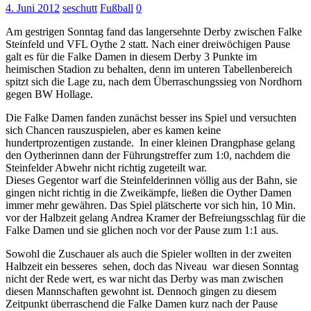
4. Juni 2012
seschutt
Fußball
0
Am gestrigen Sonntag fand das langersehnte Derby zwischen Falke
Steinfeld und VFL Oythe 2 statt. Nach einer dreiwöchigen Pause
galt es für die Falke Damen in diesem Derby 3 Punkte im
heimischen Stadion zu behalten, denn im unteren Tabellenbereich
spitzt sich die Lage zu, nach dem Überraschungssieg von Nordhorn
gegen BW Hollage.
Die Falke Damen fanden zunächst besser ins Spiel und versuchten
sich Chancen rauszuspielen, aber es kamen keine
hundertprozentigen zustande. In einer kleinen Drangphase gelang
den Oytherinnen dann der Führungstreffer zum 1:0, nachdem die
Steinfelder Abwehr nicht richtig zugeteilt war.
Dieses Gegentor warf die Steinfelderinnen völlig aus der Bahn, sie
gingen nicht richtig in die Zweikämpfe, ließen die Oyther Damen
immer mehr gewähren. Das Spiel plätscherte vor sich hin, 10 Min.
vor der Halbzeit gelang Andrea Kramer der Befreiungsschlag für die
Falke Damen und sie glichen noch vor der Pause zum 1:1 aus.
Sowohl die Zuschauer als auch die Spieler wollten in der zweiten
Halbzeit ein besseres sehen, doch das Niveau war diesen Sonntag
nicht der Rede wert, es war nicht das Derby was man zwischen
diesen Mannschaften gewohnt ist. Dennoch gingen zu diesem
Zeitpunkt überraschend die Falke Damen kurz nach der Pause