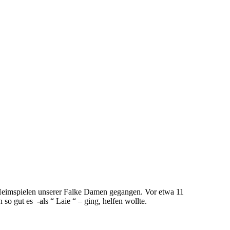
 Heimspielen unserer Falke Damen gegangen. Vor etwa 11
o gut es -als “ Laie “ – ging, helfen wollte.