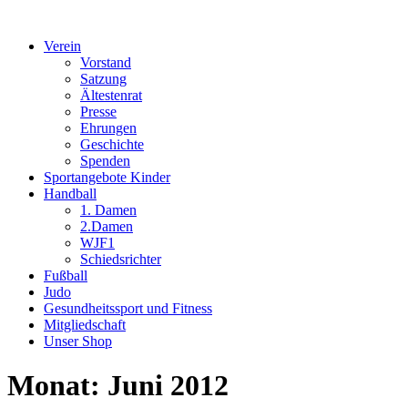
Verein
Vorstand
Satzung
Ältestenrat
Presse
Ehrungen
Geschichte
Spenden
Sportangebote Kinder
Handball
1. Damen
2.Damen
WJF1
Schiedsrichter
Fußball
Judo
Gesundheitssport und Fitness
Mitgliedschaft
Unser Shop
Monat:
Juni 2012