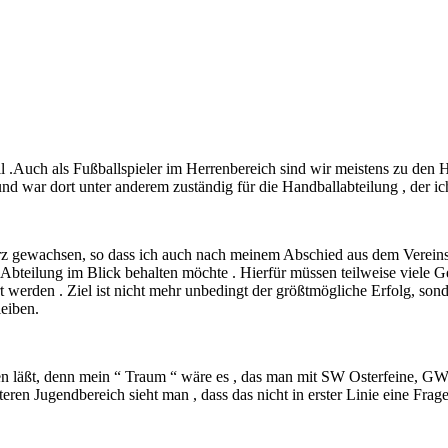
 .Auch als Fußballspieler im Herrenbereich sind wir meistens zu den
 war dort unter anderem zuständig für die Handballabteilung , der ich s
erz gewachsen, so dass ich auch nach meinem Abschied aus dem Vereinsv
 Abteilung im Blick behalten möchte . Hierfür müssen teilweise viele Ge
 werden . Ziel ist nicht mehr unbedingt der größtmögliche Erfolg, sond
leiben.
en läßt, denn mein “ Traum “ wäre es , das man mit SW Osterfeine, GW
ren Jugendbereich sieht man , dass das nicht in erster Linie eine Frage 