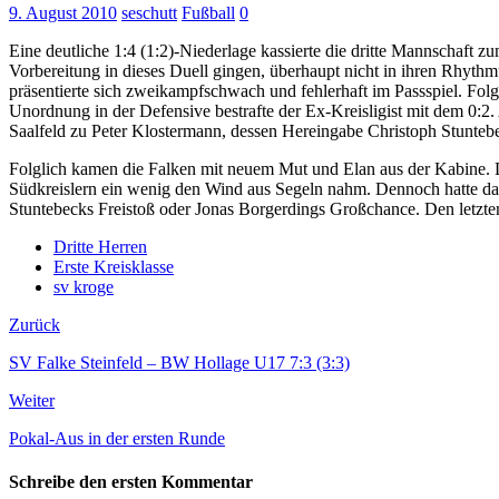
9. August 2010
seschutt
Fußball
0
Eine deutliche 1:4 (1:2)-Niederlage kassierte die dritte Mannschaft 
Vorbereitung in dieses Duell gingen, überhaupt nicht in ihren Rhyth
präsentierte sich zweikampfschwach und fehlerhaft im Passspiel. Folg
Unordnung in der Defensive bestrafte der Ex-Kreisligist mit dem 0:2.
Saalfeld zu Peter Klostermann, dessen Hereingabe Christoph Stuntebe
Folglich kamen die Falken mit neuem Mut und Elan aus der Kabine. Die
Südkreislern ein wenig den Wind aus Segeln nahm. Dennoch hatte d
Stuntebecks Freistoß oder Jonas Borgerdings Großchance. Den letzten 
Dritte Herren
Erste Kreisklasse
sv kroge
Zurück
SV Falke Steinfeld – BW Hollage U17 7:3 (3:3)
Weiter
Pokal-Aus in der ersten Runde
Schreibe den ersten Kommentar