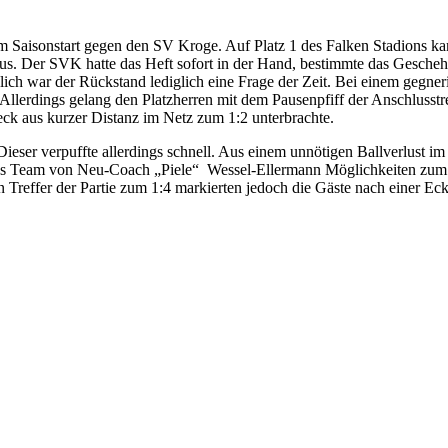
zum Saisonstart gegen den SV Kroge. Auf Platz 1 des Falken Stadions k
mus.
Der SVK hatte das Heft sofort in der Hand, bestimmte das Geschehe
lich war der Rückstand lediglich eine Frage der Zeit. Bei einem gegner
 Allerdings gelang den Platzherren mit dem Pausenpfiff der Anschlusstr
ck aus kurzer Distanz im Netz zum 1:2 unterbrachte.
ser verpuffte allerdings schnell. Aus einem unnötigen Ballverlust im d
as Team von Neu-Coach „Piele“ Wessel-Ellermann Möglichkeiten zum 
Treffer der Partie zum 1:4 markierten jedoch die Gäste nach einer Eck