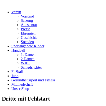
Verein
Vorstand
Satzung
Ältestenrat
Presse
Ehrungen
Geschichte
Spenden
Sportangebote Kinder
Handball
1. Damen
2.Damen
WJF1
Schiedsrichter
Fußball
Judo
Gesundheitssport und Fitness
Mitgliedschaft
Unser Shop
Dritte mit Fehlstart