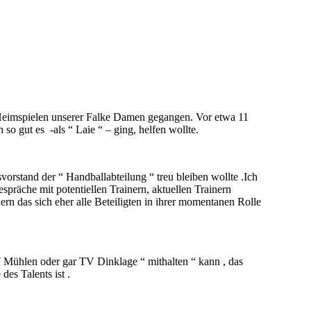
 Heimspielen unserer Falke Damen gegangen. Vor etwa 11
o gut es -als “ Laie “ – ging, helfen wollte.
orstand der “ Handballabteilung “ treu bleiben wollte .Ich
spräche mit potentiellen Trainern, aktuellen Trainern
ern das sich eher alle Beteiligten in ihrer momentanen Rolle
 Mühlen oder gar TV Dinklage “ mithalten “ kann , das
des Talents ist .