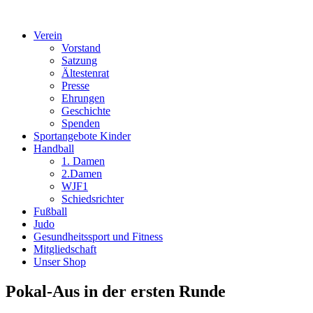
Verein
Vorstand
Satzung
Ältestenrat
Presse
Ehrungen
Geschichte
Spenden
Sportangebote Kinder
Handball
1. Damen
2.Damen
WJF1
Schiedsrichter
Fußball
Judo
Gesundheitssport und Fitness
Mitgliedschaft
Unser Shop
Pokal-Aus in der ersten Runde