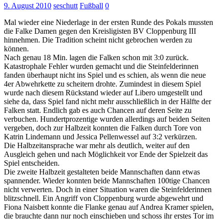
9. August 2010
seschutt
Fußball
0
Mal wieder eine Niederlage in der ersten Runde des Pokals mussten
die Falke Damen gegen den Kreisligisten BV Cloppenburg III
hinnehmen. Die Tradition scheint nicht gebrochen werden zu
können.
Nach genau 18 Min. lagen die Falken schon mit 3:0 zurück.
Katastrophale Fehler wurden gemacht und die Steinfelderinnen
fanden überhaupt nicht ins Spiel und es schien, als wenn die neue
4er Abwehrkette zu scheitern drohte. Zumindest in diesem Spiel
wurde nach diesem Rückstand wieder auf Libero umgestellt und
siehe da, dass Spiel fand nicht mehr ausschließlich in der Hälfte der
Falken statt. Endlich gab es auch Chancen auf deren Seite zu
verbuchen. Hundertprozentige wurden allerdings auf beiden Seiten
vergeben, doch zur Halbzeit konnten die Falken durch Tore von
Katrin Lindemann und Jessica Pellenwessel auf 3:2 verkürzen.
Die Halbzeitansprache war mehr als deutlich, weiter auf den
Ausgleich gehen und nach Möglichkeit vor Ende der Spielzeit das
Spiel entscheiden.
Die zweite Halbzeit gestalteten beide Mannschaften dann etwas
spannender. Wieder konnten beide Mannschaften 100tige Chancen
nicht verwerten. Doch in einer Situation waren die Steinfelderinnen
blitzschnell. Ein Angriff von Cloppenburg wurde abgewehrt und
Fiona Naisbett konnte die Flanke genau auf Andrea Kramer spielen,
die brauchte dann nur noch einschieben und schoss ihr erstes Tor im