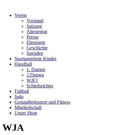
Verein
Vorstand
Satzung
Ältestenrat
Presse
Ehrungen
Geschichte
Spenden
Sportangebote Kinder
Handball
1. Damen
2.Damen
WJF1
Schiedsrichter
Fußball
Judo
Gesundheitssport und Fitness
Mitgliedschaft
Unser Shop
WJA