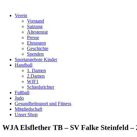
Verein
Vorstand
Satzung
Ältestenrat
Presse
Ehrungen
Geschichte
Spenden
Sportangebote Kinder
Handball
1. Damen
2.Damen
WJF1
Schiedsrichter
Fußball
Judo
Gesundheitssport und Fitness
Mitgliedschaft
Unser Shop
WJA Elsflether TB – SV Falke Steinfeld – 