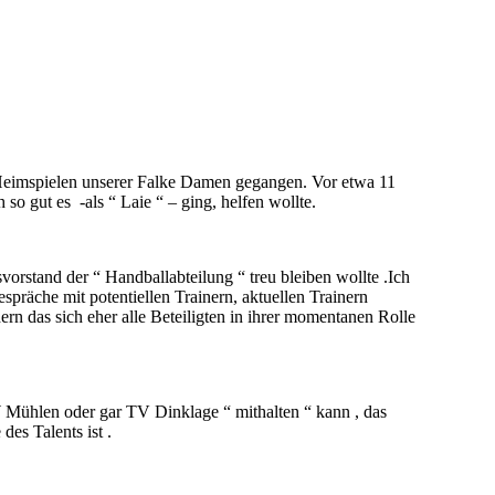
 Heimspielen unserer Falke Damen gegangen. Vor etwa 11
o gut es -als “ Laie “ – ging, helfen wollte.
orstand der “ Handballabteilung “ treu bleiben wollte .Ich
spräche mit potentiellen Trainern, aktuellen Trainern
ern das sich eher alle Beteiligten in ihrer momentanen Rolle
 Mühlen oder gar TV Dinklage “ mithalten “ kann , das
des Talents ist .