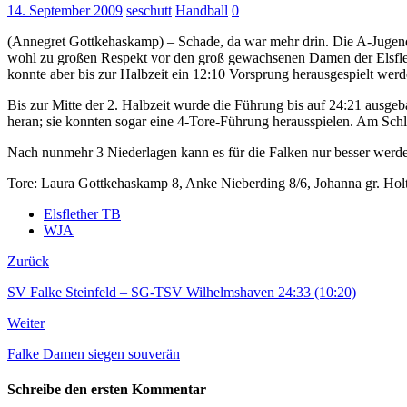
14. September 2009
seschutt
Handball
0
(Annegret Gottkehaskamp) – Schade, da war mehr drin. Die A-Jugend-H
wohl zu großen Respekt vor den groß gewachsenen Damen der Elsflet
konnte aber bis zur Halbzeit ein 12:10 Vorsprung herausgespielt werd
Bis zur Mitte der 2. Halbzeit wurde die Führung bis auf 24:21 ausgeba
heran; sie konnten sogar eine 4-Tore-Führung herausspielen. Am Schlu
Nach nunmehr 3 Niederlagen kann es für die Falken nur besser werd
Tore: Laura Gottkehaskamp 8, Anke Nieberding 8/6, Johanna gr. Holt
Elsflether TB
WJA
Zurück
SV Falke Steinfeld – SG-TSV Wilhelmshaven 24:33 (10:20)
Weiter
Falke Damen siegen souverän
Schreibe den ersten Kommentar