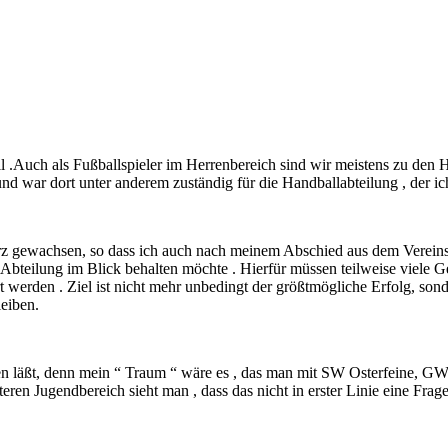
 .Auch als Fußballspieler im Herrenbereich sind wir meistens zu den
 war dort unter anderem zuständig für die Handballabteilung , der ich s
erz gewachsen, so dass ich auch nach meinem Abschied aus dem Vereinsv
 Abteilung im Blick behalten möchte . Hierfür müssen teilweise viele Ge
 werden . Ziel ist nicht mehr unbedingt der größtmögliche Erfolg, sond
leiben.
en läßt, denn mein “ Traum “ wäre es , das man mit SW Osterfeine, GW
ren Jugendbereich sieht man , dass das nicht in erster Linie eine Frage 