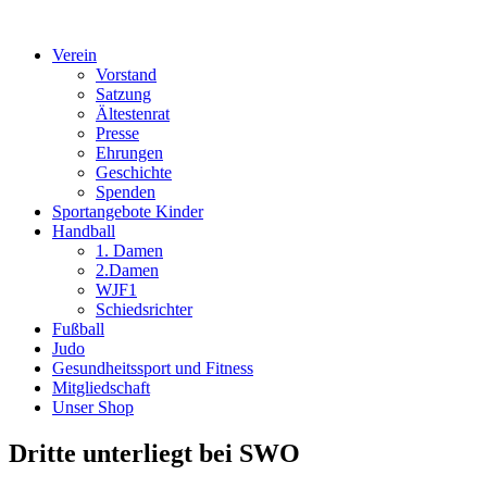
Verein
Vorstand
Satzung
Ältestenrat
Presse
Ehrungen
Geschichte
Spenden
Sportangebote Kinder
Handball
1. Damen
2.Damen
WJF1
Schiedsrichter
Fußball
Judo
Gesundheitssport und Fitness
Mitgliedschaft
Unser Shop
Dritte unterliegt bei SWO