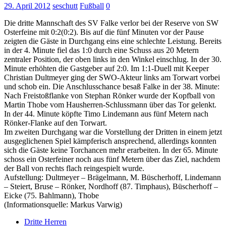
29. April 2012
seschutt
Fußball
0
Die dritte Mannschaft des SV Falke verlor bei der Reserve von SW
Osterfeine mit 0:2(0:2). Bis auf die fünf Minuten vor der Pause
zeigten die Gäste in Durchgang eins eine schlechte Leistung.
Bereits
in der 4. Minute fiel das 1:0 durch eine Schuss aus 20 Metern
zentraler Position, der oben links in den Winkel einschlug. In der 30.
Minute erhöhten die Gastgeber auf 2:0. Im 1:1-Duell mit Keeper
Christian Dultmeyer ging der SWO-Akteur links am Torwart vorbei
und schob ein. Die Anschlusschance besaß Falke in der 38. Minute:
Nach Freistoßflanke von Stephan Rönker wurde der Kopfball von
Martin Thobe vom Hausherren-Schlussmann über das Tor gelenkt.
In der 44. Minute köpfte Timo Lindemann aus fünf Metern nach
Rönker-Flanke auf den Torwart.
Im zweiten Durchgang war die Vorstellung der Dritten in einem jetzt
ausgeglichenen Spiel kämpferisch ansprechend, allerdings konnten
sich die Gäste keine Torchancen mehr erarbeiten. In der 65. Minute
schoss ein Osterfeiner noch aus fünf Metern über das Ziel, nachdem
der Ball von rechts flach reingespielt wurde.
Aufstellung: Dultmeyer – Brägelmann, M. Büscherhoff, Lindemann
– Steiert, Bruse – Rönker, Nordhoff (87. Timphaus), Büscherhoff –
Eicke (75. Bahlmann), Thobe
(Informationsquelle: Markus Varwig)
Dritte Herren