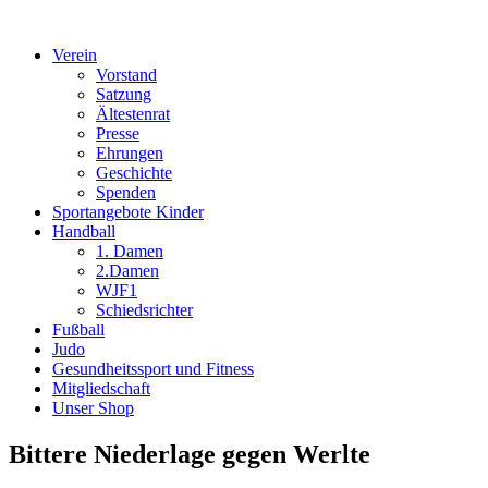
Verein
Vorstand
Satzung
Ältestenrat
Presse
Ehrungen
Geschichte
Spenden
Sportangebote Kinder
Handball
1. Damen
2.Damen
WJF1
Schiedsrichter
Fußball
Judo
Gesundheitssport und Fitness
Mitgliedschaft
Unser Shop
Bittere Niederlage gegen Werlte