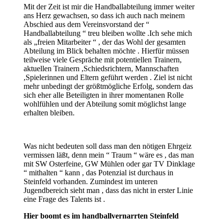
Mit der Zeit ist mir die Handballabteilung immer weiter
ans Herz gewachsen, so dass ich auch nach meinem
Abschied aus dem Vereinsvorstand der “
Handballabteilung “ treu bleiben wollte .Ich sehe mich
als „freien Mitarbeiter “ , der das Wohl der gesamten
Abteilung im Blick behalten möchte . Hierfür müssen
teilweise viele Gespräche mit potentiellen Trainern,
aktuellen Trainern ,Schiedsrichtern, Mannschaften
,Spielerinnen und Eltern geführt werden . Ziel ist nicht
mehr unbedingt der größtmögliche Erfolg, sondern das
sich eher alle Beteiligten in ihrer momentanen Rolle
wohlfühlen und der Abteilung somit möglichst lange
erhalten bleiben.
Was nicht bedeuten soll dass man den nötigen Ehrgeiz
vermissen läßt, denn mein “ Traum “ wäre es , das man
mit SW Osterfeine, GW Mühlen oder gar TV Dinklage
“ mithalten “ kann , das Potenzial ist durchaus in
Steinfeld vorhanden. Zumindest im unteren
Jugendbereich sieht man , dass das nicht in erster Linie
eine Frage des Talents ist .
Hier boomt es im handballvernarrten Steinfeld