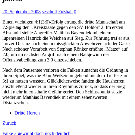
20. September 2008
seschutt
Fußball
0
Einen wichtigen 4:1(3:0)-Erfolg errang die dritte Mannschaft am
7.Spieltag der 1.Kreisklasse gegen den SV Holdorf 2. Im ersten
Abschnitt stellte Angreifer Matthias Bavendiek mit einem
lupenreinen Hattrick die Weichen auf Sieg. Zur Führung traf er aus
kurzer Distanz nach einem missglückten Abwehrversuch der Gäste.
Nach schöner Vorarbeit von Stephan Rönker erhöhte „Matze“ auf
2:0,
um im nächsten Angriff nach einem Ballgewinn der
Offensivabteilung zum 3:0 einzuschieben.
Nach dem Pausentee verloren die Falken zunächst die Ordnung in
ihrem Spiel, was die Blau-Weißen umgehend mit dem Treffer zum
3:1 zu nutzen wussten. Glücklicherweise fanden die Hausherren
anschließend wieder in ihren Rhythmus zurück, so dass der Sieg
nicht mehr in ernsthafte Gefahr geriet. Den Schlusspunkt setzte
wiederum Matthias Bavendiek mit einem sehenswerten
Distanzschuss.
Dritte Herren
Zurück
Falke 3 gewinnt doch noch deutlich