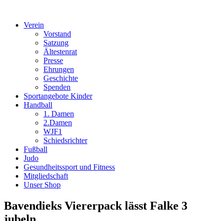
Verein
Vorstand
Satzung
Ältestenrat
Presse
Ehrungen
Geschichte
Spenden
Sportangebote Kinder
Handball
1. Damen
2.Damen
WJF1
Schiedsrichter
Fußball
Judo
Gesundheitssport und Fitness
Mitgliedschaft
Unser Shop
Bavendieks Viererpack lässt Falke 3
jubeln