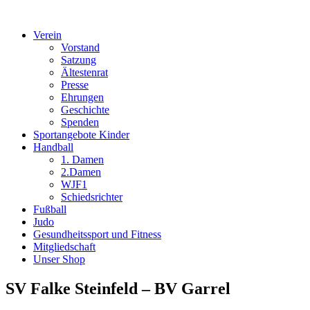
Verein
Vorstand
Satzung
Ältestenrat
Presse
Ehrungen
Geschichte
Spenden
Sportangebote Kinder
Handball
1. Damen
2.Damen
WJF1
Schiedsrichter
Fußball
Judo
Gesundheitssport und Fitness
Mitgliedschaft
Unser Shop
SV Falke Steinfeld – BV Garrel