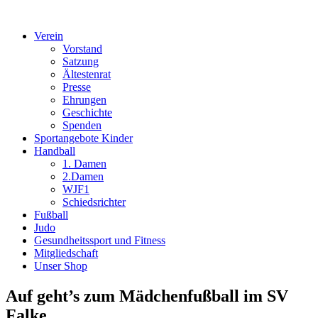
Verein
Vorstand
Satzung
Ältestenrat
Presse
Ehrungen
Geschichte
Spenden
Sportangebote Kinder
Handball
1. Damen
2.Damen
WJF1
Schiedsrichter
Fußball
Judo
Gesundheitssport und Fitness
Mitgliedschaft
Unser Shop
Auf geht’s zum Mädchenfußball im SV
Falke