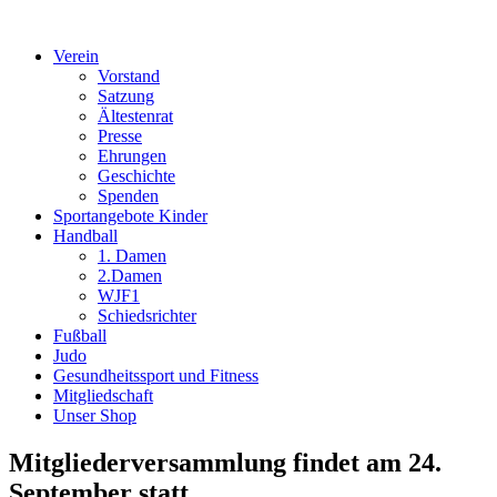
Verein
Vorstand
Satzung
Ältestenrat
Presse
Ehrungen
Geschichte
Spenden
Sportangebote Kinder
Handball
1. Damen
2.Damen
WJF1
Schiedsrichter
Fußball
Judo
Gesundheitssport und Fitness
Mitgliedschaft
Unser Shop
Mitgliederversammlung findet am 24.
September statt