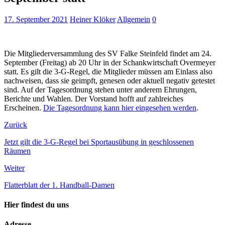
17. September 2021
Heiner Klöker
Allgemein
0
Die Mitgliederversammlung des SV Falke Steinfeld findet am 24.
September (Freitag) ab 20 Uhr in der Schankwirtschaft Overmeyer
statt. Es gilt die 3-G-Regel, die Mitglieder müssen am Einlass also
nachweisen, dass sie geimpft, genesen oder aktuell negativ getestet
sind. Auf der Tagesordnung stehen unter anderem Ehrungen,
Berichte und Wahlen. Der Vorstand hofft auf zahlreiches
Erscheinen.
Die Tagesordnung kann hier eingesehen werden
.
Zurück
Jetzt gilt die 3-G-Regel bei Sportausübung in geschlossenen
Räumen
Weiter
Flatterblatt der 1. Handball-Damen
Hier findest du uns
Adresse