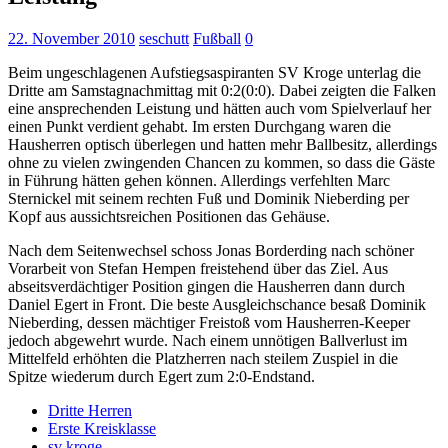
22. November 2010
seschutt
Fußball
0
Beim ungeschlagenen Aufstiegsaspiranten SV Kroge unterlag die
Dritte am Samstagnachmittag mit 0:2(0:0). Dabei zeigten die Falken
eine ansprechenden Leistung und hätten auch vom Spielverlauf her
einen Punkt verdient gehabt.
Im ersten Durchgang waren die
Hausherren optisch überlegen und hatten mehr Ballbesitz, allerdings
ohne zu vielen zwingenden Chancen zu kommen, so dass die Gäste
in Führung hätten gehen können. Allerdings verfehlten Marc
Sternickel mit seinem rechten Fuß und Dominik Nieberding per
Kopf aus aussichtsreichen Positionen das Gehäuse.
Nach dem Seitenwechsel schoss Jonas Borderding nach schöner
Vorarbeit von Stefan Hempen freistehend über das Ziel. Aus
abseitsverdächtiger Position gingen die Hausherren dann durch
Daniel Egert in Front. Die beste Ausgleichschance besaß Dominik
Nieberding, dessen mächtiger Freistoß vom Hausherren-Keeper
jedoch abgewehrt wurde. Nach einem unnötigen Ballverlust im
Mittelfeld erhöhten die Platzherren nach steilem Zuspiel in die
Spitze wiederum durch Egert zum 2:0-Endstand.
Dritte Herren
Erste Kreisklasse
sv kroge