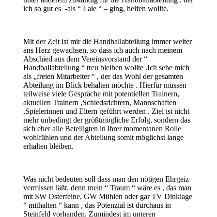
ich so gut es -als “ Laie “ – ging, helfen wollte.
Mit der Zeit ist mir die Handballabteilung immer weiter
ans Herz gewachsen, so dass ich auch nach meinem
Abschied aus dem Vereinsvorstand der “
Handballabteilung “ treu bleiben wollte .Ich sehe mich
als „freien Mitarbeiter “ , der das Wohl der gesamten
Abteilung im Blick behalten möchte . Hierfür müssen
teilweise viele Gespräche mit potentiellen Trainern,
aktuellen Trainern ,Schiedsrichtern, Mannschaften
,Spielerinnen und Eltern geführt werden . Ziel ist nicht
mehr unbedingt der größtmögliche Erfolg, sondern das
sich eher alle Beteiligten in ihrer momentanen Rolle
wohlfühlen und der Abteilung somit möglichst lange
erhalten bleiben.
Was nicht bedeuten soll dass man den nötigen Ehrgeiz
vermissen läßt, denn mein “ Traum “ wäre es , das man
mit SW Osterfeine, GW Mühlen oder gar TV Dinklage
“ mithalten “ kann , das Potenzial ist durchaus in
Steinfeld vorhanden. Zumindest im unteren