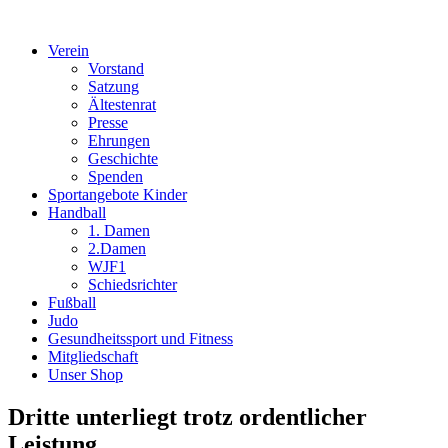
Verein
Vorstand
Satzung
Ältestenrat
Presse
Ehrungen
Geschichte
Spenden
Sportangebote Kinder
Handball
1. Damen
2.Damen
WJF1
Schiedsrichter
Fußball
Judo
Gesundheitssport und Fitness
Mitgliedschaft
Unser Shop
Dritte unterliegt trotz ordentlicher
Leistung