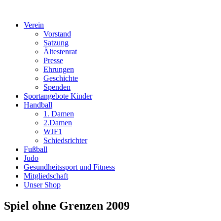
Verein
Vorstand
Satzung
Ältestenrat
Presse
Ehrungen
Geschichte
Spenden
Sportangebote Kinder
Handball
1. Damen
2.Damen
WJF1
Schiedsrichter
Fußball
Judo
Gesundheitssport und Fitness
Mitgliedschaft
Unser Shop
Spiel ohne Grenzen 2009