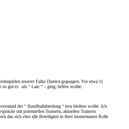
 Heimspielen unserer Falke Damen gegangen. Vor etwa 11
o gut es -als “ Laie “ – ging, helfen wollte.
orstand der “ Handballabteilung “ treu bleiben wollte .Ich
spräche mit potentiellen Trainern, aktuellen Trainern
ern das sich eher alle Beteiligten in ihrer momentanen Rolle