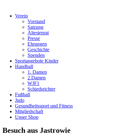
Verein
Vorstand
Satzung
Ältestenrat
Presse
Ehrungen
Geschichte
Spenden
Sportangebote Kinder
Handball
1. Damen
2.Damen
WJF1
Schiedsrichter
Fußball
Judo
Gesundheitssport und Fitness
Mitgliedschaft
Unser Shop
Besuch aus Jastrowie