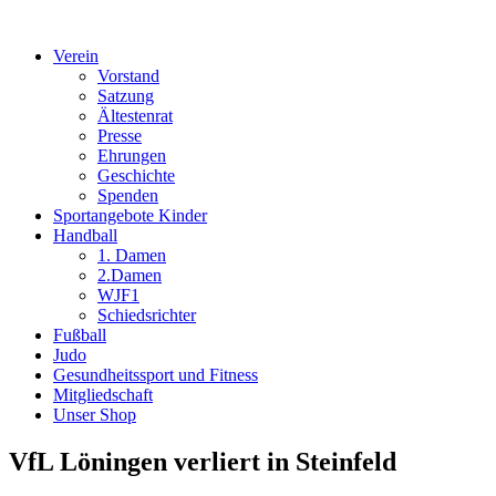
Verein
Vorstand
Satzung
Ältestenrat
Presse
Ehrungen
Geschichte
Spenden
Sportangebote Kinder
Handball
1. Damen
2.Damen
WJF1
Schiedsrichter
Fußball
Judo
Gesundheitssport und Fitness
Mitgliedschaft
Unser Shop
VfL Löningen verliert in Steinfeld