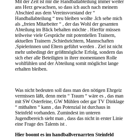
Mit der Zeit ist mir die Handballabteilung immer weiter
ans Herz gewachsen, so dass ich auch nach meinem
Abschied aus dem Vereinsvorstand der “
Handballabteilung “ treu bleiben wollte .Ich sehe mich
als „freien Mitarbeiter “ , der das Wohl der gesamten
Abteilung im Blick behalten möchte . Hierfür müssen
teilweise viele Gespräche mit potentiellen Trainern,
aktuellen Trainern ,Schiedsrichtern, Mannschaften
,Spielerinnen und Eltern geführt werden . Ziel ist nicht
mehr unbedingt der größtmögliche Erfolg, sondern das
sich eher alle Beteiligten in ihrer momentanen Rolle
wohlfühlen und der Abteilung somit möglichst lange
erhalten bleiben.
Was nicht bedeuten soll dass man den nötigen Ehrgeiz
vermissen läßt, denn mein “ Traum “ wäre es , das man
mit SW Osterfeine, GW Mühlen oder gar TV Dinklage
“ mithalten “ kann , das Potenzial ist durchaus in
Steinfeld vorhanden. Zumindest im unteren
Jugendbereich sieht man , dass das nicht in erster Linie
eine Frage des Talents ist .
Hier boomt es im handballvernarrten Steinfeld