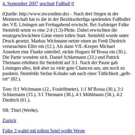
4. September 2007
seschutt
Fußball
0
(Quelle: http://www.nwzonline.de) – Nach drei Siegen in der
Meisterschaft hat es die in der Bezirksoberliga spielenden Fußballer
des VfL Löningen am Freitagabend erwischt. Bei Aufsteiger Falke
Steinfeld setzte es eine 2:4 (1:3)-Pleite. Dabei erwischten die
ersatzgeschwächten Gäste einen tollen Start. Steinfeld wurde unter
Druck gesetzt. Markus Wichmann netzte einen an Ferdi Diedrich
verursachten Elfer ein (12.). Als dann VfL-Keeper Michael
Anneken eine Flanke unterlief, nickte Hugues M’Bossa ein (30.).
Die Partie wendete sich. Daniel Schlarmann (33.) und Patrick
Themann erhöhten für Steinfeld auf 3:1. Nach der Pause gab
Löningen alles, ließ aber zu viele gute Chancen aus, um noch zu
punkten. Steinfelds Stefan Kohake sah nach einer Tätlichkeit „gelb-
rot“ (82.).
Tore: 0:1 Wichmann (12., Foulelfmeter), 1:1 M’Bossa (30.), 2:1
Schlarmann (33.), 3:1 Themann (38.), 4:1 Möhlmann (58.), 4:2
Diedrich (61.).
SR: Thiel (Werlte).
Zurück
Falke 3 wahrt mit tollem Spiel weiße Weste