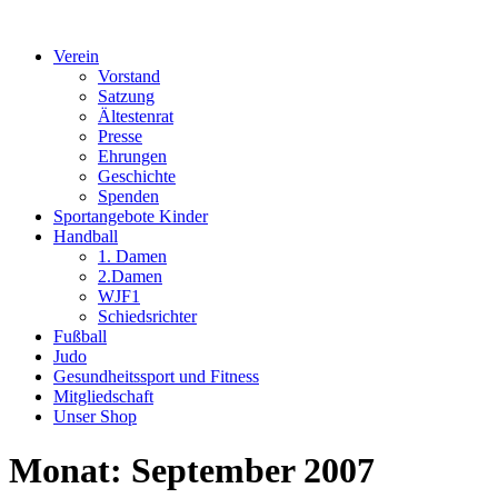
Verein
Vorstand
Satzung
Ältestenrat
Presse
Ehrungen
Geschichte
Spenden
Sportangebote Kinder
Handball
1. Damen
2.Damen
WJF1
Schiedsrichter
Fußball
Judo
Gesundheitssport und Fitness
Mitgliedschaft
Unser Shop
Monat:
September 2007