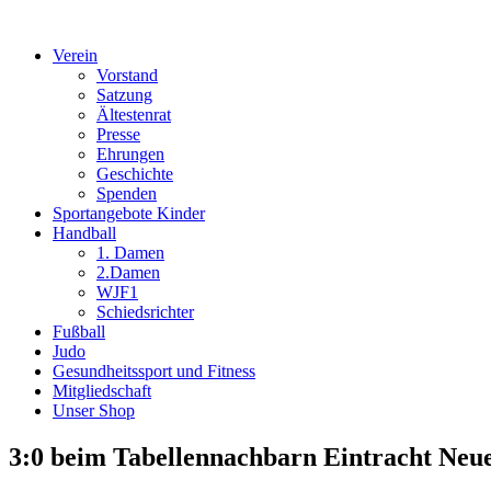
Verein
Vorstand
Satzung
Ältestenrat
Presse
Ehrungen
Geschichte
Spenden
Sportangebote Kinder
Handball
1. Damen
2.Damen
WJF1
Schiedsrichter
Fußball
Judo
Gesundheitssport und Fitness
Mitgliedschaft
Unser Shop
3:0 beim Tabellennachbarn Eintracht Neu