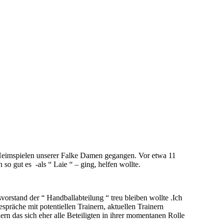
 Heimspielen unserer Falke Damen gegangen. Vor etwa 11
o gut es -als “ Laie “ – ging, helfen wollte.
orstand der “ Handballabteilung “ treu bleiben wollte .Ich
spräche mit potentiellen Trainern, aktuellen Trainern
ern das sich eher alle Beteiligten in ihrer momentanen Rolle