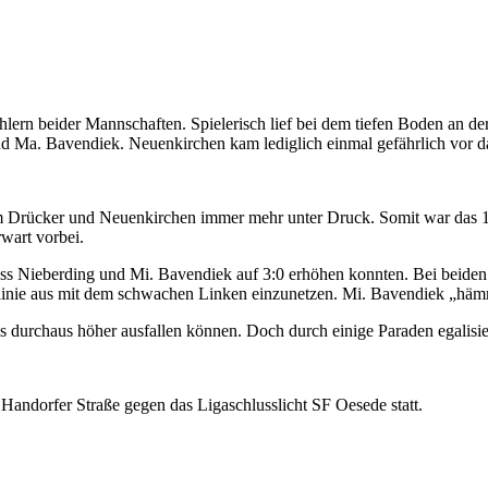
lern beider Mannschaften. Spielerisch lief bei dem tiefen Boden an der 
Ma. Bavendiek. Neuenkirchen kam lediglich einmal gefährlich vor das
am Drücker und Neuenkirchen immer mehr unter Druck. Somit war das 1:
rwart vorbei.
ass Nieberding und Mi. Bavendiek auf 3:0 erhöhen konnten. Bei beiden
inie aus mit dem schwachen Linken einzunetzen. Mi. Bavendiek „hämme
s durchaus höher ausfallen können. Doch durch einige Paraden egalisier
andorfer Straße gegen das Ligaschlusslicht SF Oesede statt.