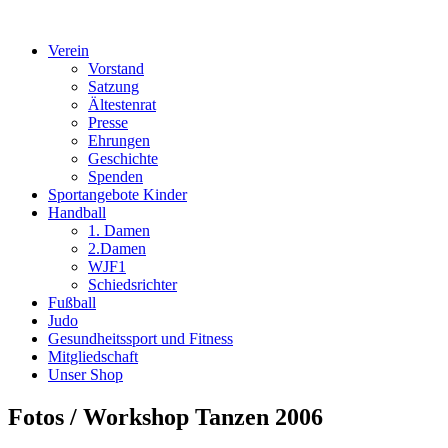
Verein
Vorstand
Satzung
Ältestenrat
Presse
Ehrungen
Geschichte
Spenden
Sportangebote Kinder
Handball
1. Damen
2.Damen
WJF1
Schiedsrichter
Fußball
Judo
Gesundheitssport und Fitness
Mitgliedschaft
Unser Shop
Fotos / Workshop Tanzen 2006