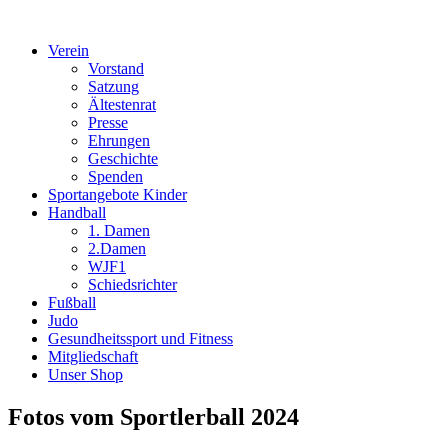
Verein
Vorstand
Satzung
Ältestenrat
Presse
Ehrungen
Geschichte
Spenden
Sportangebote Kinder
Handball
1. Damen
2.Damen
WJF1
Schiedsrichter
Fußball
Judo
Gesundheitssport und Fitness
Mitgliedschaft
Unser Shop
Fotos vom Sportlerball 2024