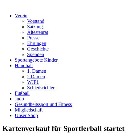
Verein
Vorstand
Satzung
Ältestenrat
Presse
Ehrungen
Geschichte
Spenden
Sportangebote Kinder
Handball
1. Damen
2.Damen
WJF1
Schiedsrichter
Fußball
Judo
Gesundheitssport und Fitness
Mitgliedschaft
Unser Shop
Kartenverkauf für Sportlerball startet