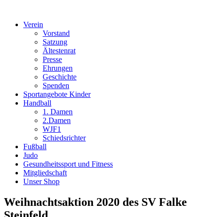
Verein
Vorstand
Satzung
Ältestenrat
Presse
Ehrungen
Geschichte
Spenden
Sportangebote Kinder
Handball
1. Damen
2.Damen
WJF1
Schiedsrichter
Fußball
Judo
Gesundheitssport und Fitness
Mitgliedschaft
Unser Shop
Weihnachtsaktion 2020 des SV Falke
Steinfeld