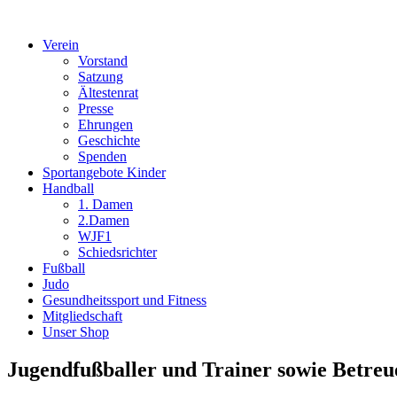
Verein
Vorstand
Satzung
Ältestenrat
Presse
Ehrungen
Geschichte
Spenden
Sportangebote Kinder
Handball
1. Damen
2.Damen
WJF1
Schiedsrichter
Fußball
Judo
Gesundheitssport und Fitness
Mitgliedschaft
Unser Shop
Jugendfußballer und Trainer sowie Betreu