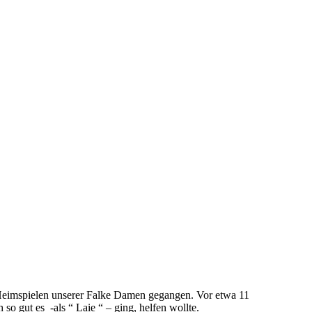
 Heimspielen unserer Falke Damen gegangen. Vor etwa 11
o gut es -als “ Laie “ – ging, helfen wollte.