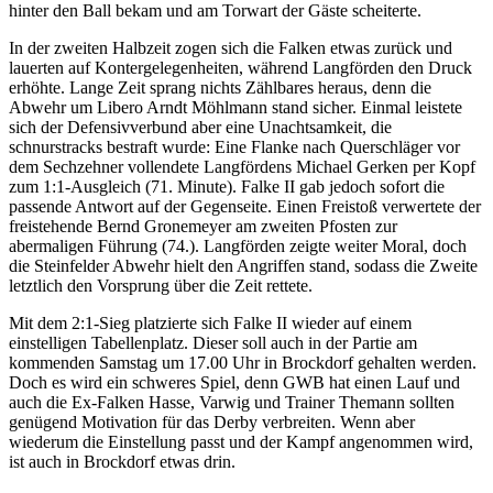
hinter den Ball bekam und am Torwart der Gäste scheiterte.
In der zweiten Halbzeit zogen sich die Falken etwas zurück und
lauerten auf Kontergelegenheiten, während Langförden den Druck
erhöhte. Lange Zeit sprang nichts Zählbares heraus, denn die
Abwehr um Libero Arndt Möhlmann stand sicher. Einmal leistete
sich der Defensivverbund aber eine Unachtsamkeit, die
schnurstracks bestraft wurde: Eine Flanke nach Querschläger vor
dem Sechzehner vollendete Langfördens Michael Gerken per Kopf
zum 1:1-Ausgleich (71. Minute). Falke II gab jedoch sofort die
passende Antwort auf der Gegenseite. Einen Freistoß verwertete der
freistehende Bernd Gronemeyer am zweiten Pfosten zur
abermaligen Führung (74.). Langförden zeigte weiter Moral, doch
die Steinfelder Abwehr hielt den Angriffen stand, sodass die Zweite
letztlich den Vorsprung über die Zeit rettete.
Mit dem 2:1-Sieg platzierte sich Falke II wieder auf einem
einstelligen Tabellenplatz. Dieser soll auch in der Partie am
kommenden Samstag um 17.00 Uhr in Brockdorf gehalten werden.
Doch es wird ein schweres Spiel, denn GWB hat einen Lauf und
auch die Ex-Falken Hasse, Varwig und Trainer Themann sollten
genügend Motivation für das Derby verbreiten. Wenn aber
wiederum die Einstellung passt und der Kampf angenommen wird,
ist auch in Brockdorf etwas drin.