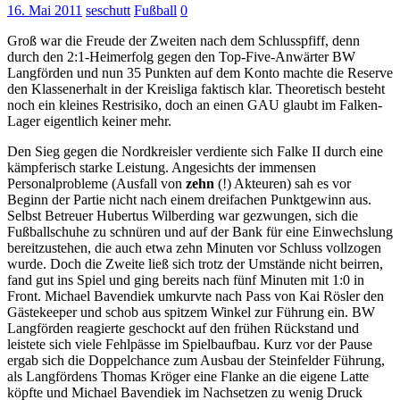
16. Mai 2011
seschutt
Fußball
0
Groß war die Freude der Zweiten nach dem Schlusspfiff, denn
durch den 2:1-Heimerfolg gegen den Top-Five-Anwärter BW
Langförden und nun 35 Punkten auf dem Konto machte die Reserve
den Klassenerhalt in der Kreisliga faktisch klar. Theoretisch besteht
noch ein kleines Restrisiko, doch an einen GAU glaubt im Falken-
Lager eigentlich keiner mehr.
Den Sieg gegen die Nordkreisler verdiente sich Falke II durch eine
kämpferisch starke Leistung. Angesichts der immensen
Personalprobleme (Ausfall von
zehn
(!) Akteuren) sah es vor
Beginn der Partie nicht nach einem dreifachen Punktgewinn aus.
Selbst Betreuer Hubertus Wilberding war gezwungen, sich die
Fußballschuhe zu schnüren und auf der Bank für eine Einwechslung
bereitzustehen, die auch etwa zehn Minuten vor Schluss vollzogen
wurde. Doch die Zweite ließ sich trotz der Umstände nicht beirren,
fand gut ins Spiel und ging bereits nach fünf Minuten mit 1:0 in
Front. Michael Bavendiek umkurvte nach Pass von Kai Rösler den
Gästekeeper und schob aus spitzem Winkel zur Führung ein. BW
Langförden reagierte geschockt auf den frühen Rückstand und
leistete sich viele Fehlpässe im Spielbaufbau. Kurz vor der Pause
ergab sich die Doppelchance zum Ausbau der Steinfelder Führung,
als Langfördens Thomas Kröger eine Flanke an die eigene Latte
köpfte und Michael Bavendiek im Nachsetzen zu wenig Druck