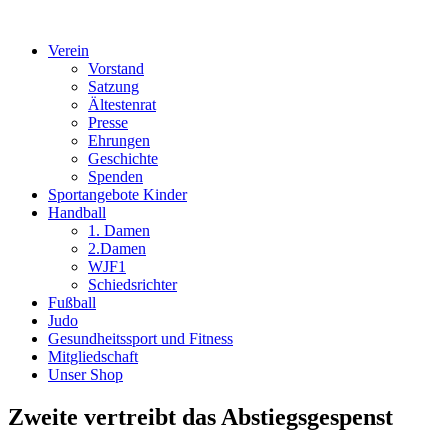
Verein
Vorstand
Satzung
Ältestenrat
Presse
Ehrungen
Geschichte
Spenden
Sportangebote Kinder
Handball
1. Damen
2.Damen
WJF1
Schiedsrichter
Fußball
Judo
Gesundheitssport und Fitness
Mitgliedschaft
Unser Shop
Zweite vertreibt das Abstiegsgespenst