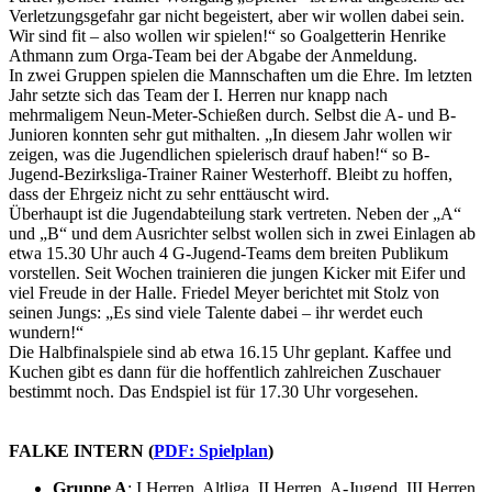
Verletzungsgefahr gar nicht begeistert, aber wir wollen dabei sein.
Wir sind fit – also wollen wir spielen!“ so Goalgetterin Henrike
Athmann zum Orga-Team bei der Abgabe der Anmeldung.
In zwei Gruppen spielen die Mannschaften um die Ehre. Im letzten
Jahr setzte sich das Team der I. Herren nur knapp nach
mehrmaligem Neun-Meter-Schießen durch. Selbst die A- und B-
Junioren konnten sehr gut mithalten. „In diesem Jahr wollen wir
zeigen, was die Jugendlichen spielerisch drauf haben!“ so B-
Jugend-Bezirksliga-Trainer Rainer Westerhoff. Bleibt zu hoffen,
dass der Ehrgeiz nicht zu sehr enttäuscht wird.
Überhaupt ist die Jugendabteilung stark vertreten. Neben der „A“
und „B“ und dem Ausrichter selbst wollen sich in zwei Einlagen ab
etwa 15.30 Uhr auch 4 G-Jugend-Teams dem breiten Publikum
vorstellen. Seit Wochen trainieren die jungen Kicker mit Eifer und
viel Freude in der Halle. Friedel Meyer berichtet mit Stolz von
seinen Jungs: „Es sind viele Talente dabei – ihr werdet euch
wundern!“
Die Halbfinalspiele sind ab etwa 16.15 Uhr geplant. Kaffee und
Kuchen gibt es dann für die hoffentlich zahlreichen Zuschauer
bestimmt noch. Das Endspiel ist für 17.30 Uhr vorgesehen.
FALKE INTERN (
PDF: Spielplan
)
Gruppe A
: I.Herren, Altliga, II.Herren, A-Jugend, III.Herren