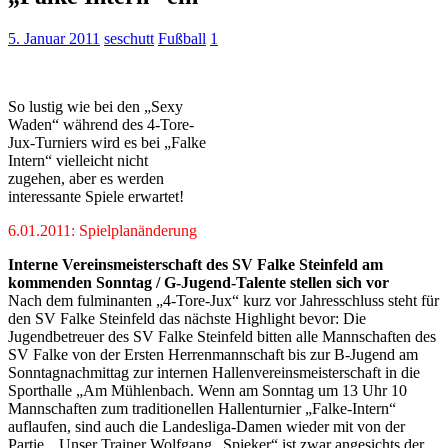
5. Januar 2011
seschutt
Fußball
1
So lustig wie bei den „Sexy
Waden“ während des 4-Tore-
Jux-Turniers wird es bei „Falke
Intern“ vielleicht nicht
zugehen, aber es werden
interessante Spiele erwartet!
6.01.2011: Spielplanänderung
Interne Vereinsmeisterschaft des SV Falke Steinfeld am
kommenden Sonntag / G-Jugend-Talente stellen sich vor
Nach dem fulminanten „4-Tore-Jux“ kurz vor Jahresschluss steht für
den SV Falke Steinfeld das nächste Highlight bevor: Die
Jugendbetreuer des SV Falke Steinfeld bitten alle Mannschaften des
SV Falke von der Ersten Herrenmannschaft bis zur B-Jugend am
Sonntagnachmittag zur internen Hallenvereinsmeisterschaft in die
Sporthalle „Am Mühlenbach. Wenn am Sonntag um 13 Uhr 10
Mannschaften zum traditionellen Hallenturnier „Falke-Intern“
auflaufen, sind auch die Landesliga-Damen wieder mit von der
Partie. „Unser Trainer Wolfgang „Spieker“ ist zwar angesichts der