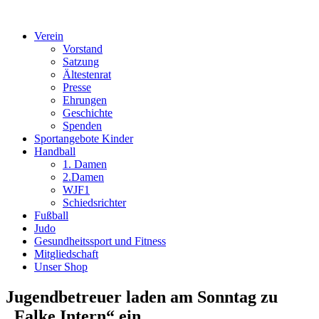
Verein
Vorstand
Satzung
Ältestenrat
Presse
Ehrungen
Geschichte
Spenden
Sportangebote Kinder
Handball
1. Damen
2.Damen
WJF1
Schiedsrichter
Fußball
Judo
Gesundheitssport und Fitness
Mitgliedschaft
Unser Shop
Jugendbetreuer laden am Sonntag zu
„Falke Intern“ ein