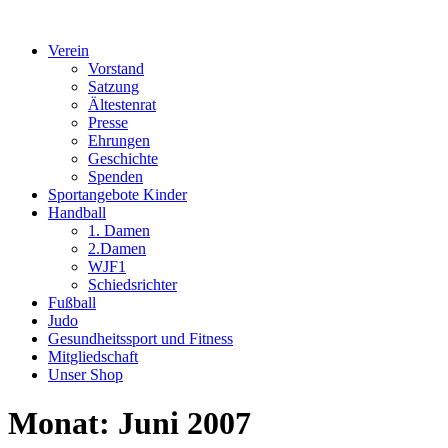
Verein
Vorstand
Satzung
Ältestenrat
Presse
Ehrungen
Geschichte
Spenden
Sportangebote Kinder
Handball
1. Damen
2.Damen
WJF1
Schiedsrichter
Fußball
Judo
Gesundheitssport und Fitness
Mitgliedschaft
Unser Shop
Monat:
Juni 2007