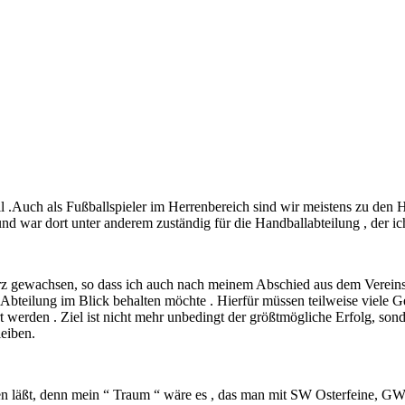
 .Auch als Fußballspieler im Herrenbereich sind wir meistens zu den
 war dort unter anderem zuständig für die Handballabteilung , der ich s
erz gewachsen, so dass ich auch nach meinem Abschied aus dem Vereinsv
 Abteilung im Blick behalten möchte . Hierfür müssen teilweise viele Ge
 werden . Ziel ist nicht mehr unbedingt der größtmögliche Erfolg, sond
leiben.
en läßt, denn mein “ Traum “ wäre es , das man mit SW Osterfeine, GW