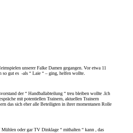
 Heimspielen unserer Falke Damen gegangen. Vor etwa 11
o gut es -als “ Laie “ – ging, helfen wollte.
orstand der “ Handballabteilung “ treu bleiben wollte .Ich
spräche mit potentiellen Trainern, aktuellen Trainern
ern das sich eher alle Beteiligten in ihrer momentanen Rolle
 Mühlen oder gar TV Dinklage “ mithalten “ kann , das