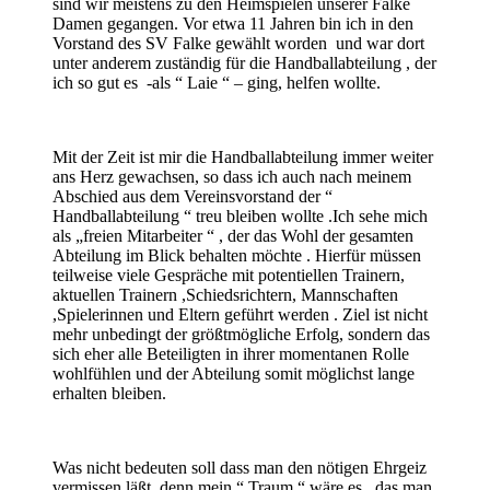
sind wir meistens zu den Heimspielen unserer Falke
Damen gegangen. Vor etwa 11 Jahren bin ich in den
Vorstand des SV Falke gewählt worden und war dort
unter anderem zuständig für die Handballabteilung , der
ich so gut es -als “ Laie “ – ging, helfen wollte.
Mit der Zeit ist mir die Handballabteilung immer weiter
ans Herz gewachsen, so dass ich auch nach meinem
Abschied aus dem Vereinsvorstand der “
Handballabteilung “ treu bleiben wollte .Ich sehe mich
als „freien Mitarbeiter “ , der das Wohl der gesamten
Abteilung im Blick behalten möchte . Hierfür müssen
teilweise viele Gespräche mit potentiellen Trainern,
aktuellen Trainern ,Schiedsrichtern, Mannschaften
,Spielerinnen und Eltern geführt werden . Ziel ist nicht
mehr unbedingt der größtmögliche Erfolg, sondern das
sich eher alle Beteiligten in ihrer momentanen Rolle
wohlfühlen und der Abteilung somit möglichst lange
erhalten bleiben.
Was nicht bedeuten soll dass man den nötigen Ehrgeiz
vermissen läßt, denn mein “ Traum “ wäre es , das man