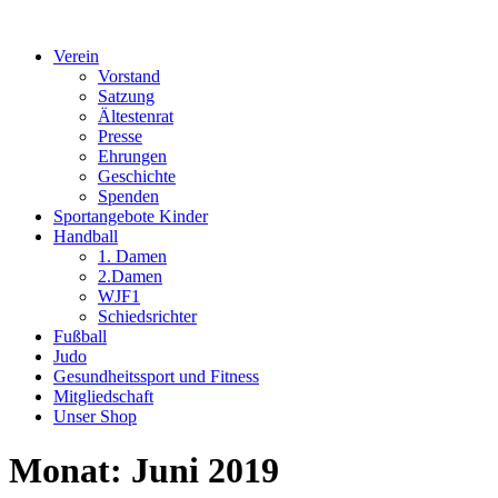
Verein
Vorstand
Satzung
Ältestenrat
Presse
Ehrungen
Geschichte
Spenden
Sportangebote Kinder
Handball
1. Damen
2.Damen
WJF1
Schiedsrichter
Fußball
Judo
Gesundheitssport und Fitness
Mitgliedschaft
Unser Shop
Monat:
Juni 2019