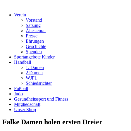
Verein
Vorstand
Satzung
Ältestenrat
Presse
Ehrungen
Geschichte
Spenden
Sportangebote Kinder
Handball
1. Damen
2.Damen
WJF1
Schiedsrichter
Fußball
Judo
Gesundheitssport und Fitness
Mitgliedschaft
Unser Shop
Falke Damen holen ersten Dreier