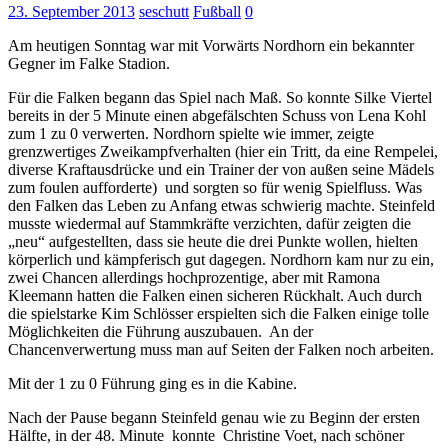
23. September 2013
seschutt
Fußball
0
Am heutigen Sonntag war mit Vorwärts Nordhorn ein bekannter
Gegner im Falke Stadion.
Für die Falken begann das Spiel nach Maß. So konnte Silke Viertel
bereits in der 5 Minute einen abgefälschten Schuss von Lena Kohl
zum 1 zu 0 verwerten. Nordhorn spielte wie immer, zeigte
grenzwertiges Zweikampfverhalten (hier ein Tritt, da eine Rempelei,
diverse Kraftausdrücke und ein Trainer der von außen seine Mädels
zum foulen aufforderte) und sorgten so für wenig Spielfluss. Was
den Falken das Leben zu Anfang etwas schwierig machte.
Steinfeld
musste wiedermal auf Stammkräfte verzichten, dafür zeigten die
„neu“ aufgestellten, dass sie heute die drei Punkte wollen, hielten
körperlich und kämpferisch gut dagegen. Nordhorn kam nur zu ein,
zwei Chancen allerdings hochprozentige, aber mit Ramona
Kleemann hatten die Falken einen sicheren Rückhalt. Auch durch
die spielstarke Kim Schlösser erspielten sich die Falken einige tolle
Möglichkeiten die Führung auszubauen. An der
Chancenverwertung muss man auf Seiten der Falken noch arbeiten.
Mit der 1 zu 0 Führung ging es in die Kabine.
Nach der Pause begann Steinfeld genau wie zu Beginn der ersten
Hälfte, in der 48. Minute konnte Christine Voet, nach schöner