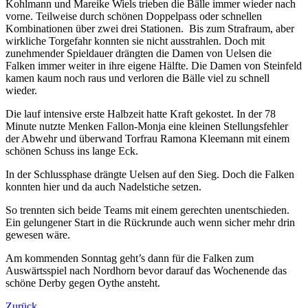
Kohlmann und Mareike Wiels trieben die Bälle immer wieder nach
vorne. Teilweise durch schönen Doppelpass oder schnellen
Kombinationen über zwei drei Stationen. Bis zum Strafraum, aber
wirkliche Torgefahr konnten sie nicht ausstrahlen. Doch mit
zunehmender Spieldauer drängten die Damen von Uelsen die
Falken immer weiter in ihre eigene Hälfte. Die Damen von Steinfeld
kamen kaum noch raus und verloren die Bälle viel zu schnell
wieder.
Die lauf intensive erste Halbzeit hatte Kraft gekostet. In der 78
Minute nutzte Menken Fallon-Monja eine kleinen Stellungsfehler
der Abwehr und überwand Torfrau Ramona Kleemann mit einem
schönen Schuss ins lange Eck.
In der Schlussphase drängte Uelsen auf den Sieg. Doch die Falken
konnten hier und da auch Nadelstiche setzen.
So trennten sich beide Teams mit einem gerechten unentschieden.
Ein gelungener Start in die Rückrunde auch wenn sicher mehr drin
gewesen wäre.
Am kommenden Sonntag geht’s dann für die Falken zum
Auswärtsspiel nach Nordhorn bevor darauf das Wochenende das
schöne Derby gegen Oythe ansteht.
Zurück