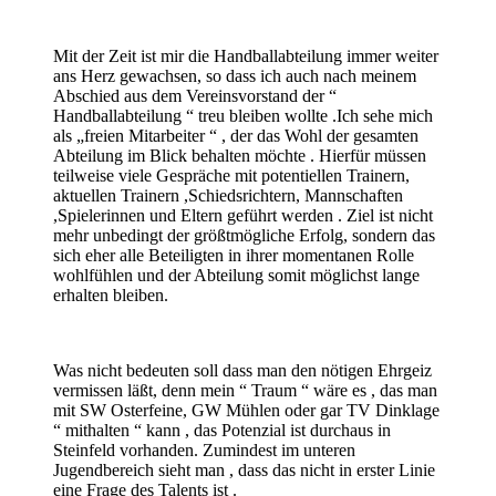
Mit der Zeit ist mir die Handballabteilung immer weiter
ans Herz gewachsen, so dass ich auch nach meinem
Abschied aus dem Vereinsvorstand der “
Handballabteilung “ treu bleiben wollte .Ich sehe mich
als „freien Mitarbeiter “ , der das Wohl der gesamten
Abteilung im Blick behalten möchte . Hierfür müssen
teilweise viele Gespräche mit potentiellen Trainern,
aktuellen Trainern ,Schiedsrichtern, Mannschaften
,Spielerinnen und Eltern geführt werden . Ziel ist nicht
mehr unbedingt der größtmögliche Erfolg, sondern das
sich eher alle Beteiligten in ihrer momentanen Rolle
wohlfühlen und der Abteilung somit möglichst lange
erhalten bleiben.
Was nicht bedeuten soll dass man den nötigen Ehrgeiz
vermissen läßt, denn mein “ Traum “ wäre es , das man
mit SW Osterfeine, GW Mühlen oder gar TV Dinklage
“ mithalten “ kann , das Potenzial ist durchaus in
Steinfeld vorhanden. Zumindest im unteren
Jugendbereich sieht man , dass das nicht in erster Linie
eine Frage des Talents ist .