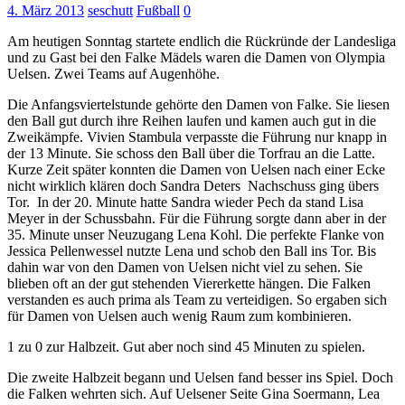
4. März 2013
seschutt
Fußball
0
Am heutigen Sonntag startete endlich die Rückründe der Landesliga
und zu Gast bei den Falke Mädels waren die Damen von Olympia
Uelsen. Zwei Teams auf Augenhöhe.
Die Anfangsviertelstunde gehörte den Damen von Falke. Sie liesen
den Ball gut durch ihre Reihen laufen und kamen auch gut in die
Zweikämpfe. Vivien Stambula verpasste die Führung nur knapp in
der 13 Minute. Sie schoss den Ball über die Torfrau an die Latte.
Kurze Zeit später konnten die Damen von Uelsen nach einer Ecke
nicht wirklich klären doch Sandra Deters Nachschuss ging übers
Tor. In der 20. Minute hatte Sandra wieder Pech da stand Lisa
Meyer in der Schussbahn. Für die Führung sorgte dann aber in der
35. Minute unser Neuzugang Lena Kohl. Die perfekte Flanke von
Jessica Pellenwessel nutzte Lena und schob den Ball ins Tor. Bis
dahin war von den Damen von Uelsen nicht viel zu sehen. Sie
blieben oft an der gut stehenden Viererkette hängen. Die Falken
verstanden es auch prima als Team zu verteidigen. So ergaben sich
für Damen von Uelsen auch wenig Raum zum kombinieren.
1 zu 0 zur Halbzeit. Gut aber noch sind 45 Minuten zu spielen.
Die zweite Halbzeit begann und Uelsen fand besser ins Spiel. Doch
die Falken wehrten sich. Auf Uelsener Seite Gina Soermann, Lea