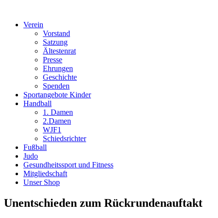
Verein
Vorstand
Satzung
Ältestenrat
Presse
Ehrungen
Geschichte
Spenden
Sportangebote Kinder
Handball
1. Damen
2.Damen
WJF1
Schiedsrichter
Fußball
Judo
Gesundheitssport und Fitness
Mitgliedschaft
Unser Shop
Unentschieden zum Rückrundenauftakt