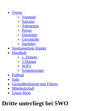
Verein
Vorstand
Satzung
Ältestenrat
Presse
Ehrungen
Geschichte
Spenden
Sportangebote Kinder
Handball
1. Damen
2.Damen
WJF1
Schiedsrichter
Fußball
Judo
Gesundheitssport und Fitness
Mitgliedschaft
Unser Shop
Dritte unterliegt bei SWO