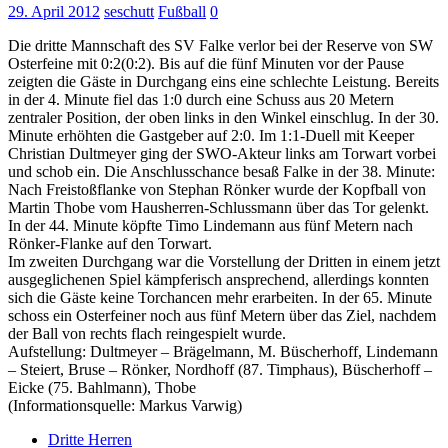
29. April 2012
seschutt
Fußball
0
Die dritte Mannschaft des SV Falke verlor bei der Reserve von SW
Osterfeine mit 0:2(0:2). Bis auf die fünf Minuten vor der Pause
zeigten die Gäste in Durchgang eins eine schlechte Leistung.
Bereits
in der 4. Minute fiel das 1:0 durch eine Schuss aus 20 Metern
zentraler Position, der oben links in den Winkel einschlug. In der 30.
Minute erhöhten die Gastgeber auf 2:0. Im 1:1-Duell mit Keeper
Christian Dultmeyer ging der SWO-Akteur links am Torwart vorbei
und schob ein. Die Anschlusschance besaß Falke in der 38. Minute:
Nach Freistoßflanke von Stephan Rönker wurde der Kopfball von
Martin Thobe vom Hausherren-Schlussmann über das Tor gelenkt.
In der 44. Minute köpfte Timo Lindemann aus fünf Metern nach
Rönker-Flanke auf den Torwart.
Im zweiten Durchgang war die Vorstellung der Dritten in einem jetzt
ausgeglichenen Spiel kämpferisch ansprechend, allerdings konnten
sich die Gäste keine Torchancen mehr erarbeiten. In der 65. Minute
schoss ein Osterfeiner noch aus fünf Metern über das Ziel, nachdem
der Ball von rechts flach reingespielt wurde.
Aufstellung: Dultmeyer – Brägelmann, M. Büscherhoff, Lindemann
– Steiert, Bruse – Rönker, Nordhoff (87. Timphaus), Büscherhoff –
Eicke (75. Bahlmann), Thobe
(Informationsquelle: Markus Varwig)
Dritte Herren