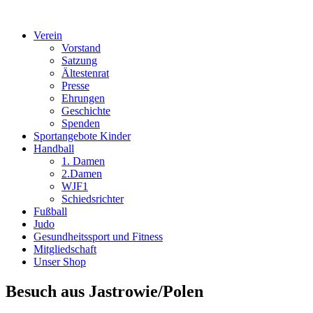
Verein
Vorstand
Satzung
Ältestenrat
Presse
Ehrungen
Geschichte
Spenden
Sportangebote Kinder
Handball
1. Damen
2.Damen
WJF1
Schiedsrichter
Fußball
Judo
Gesundheitssport und Fitness
Mitgliedschaft
Unser Shop
Besuch aus Jastrowie/Polen