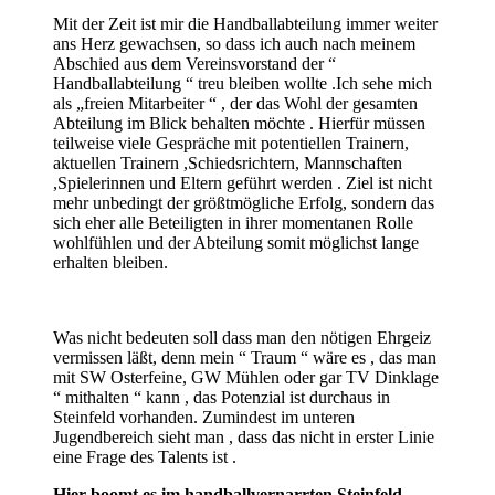
Mit der Zeit ist mir die Handballabteilung immer weiter
ans Herz gewachsen, so dass ich auch nach meinem
Abschied aus dem Vereinsvorstand der “
Handballabteilung “ treu bleiben wollte .Ich sehe mich
als „freien Mitarbeiter “ , der das Wohl der gesamten
Abteilung im Blick behalten möchte . Hierfür müssen
teilweise viele Gespräche mit potentiellen Trainern,
aktuellen Trainern ,Schiedsrichtern, Mannschaften
,Spielerinnen und Eltern geführt werden . Ziel ist nicht
mehr unbedingt der größtmögliche Erfolg, sondern das
sich eher alle Beteiligten in ihrer momentanen Rolle
wohlfühlen und der Abteilung somit möglichst lange
erhalten bleiben.
Was nicht bedeuten soll dass man den nötigen Ehrgeiz
vermissen läßt, denn mein “ Traum “ wäre es , das man
mit SW Osterfeine, GW Mühlen oder gar TV Dinklage
“ mithalten “ kann , das Potenzial ist durchaus in
Steinfeld vorhanden. Zumindest im unteren
Jugendbereich sieht man , dass das nicht in erster Linie
eine Frage des Talents ist .
Hier boomt es im handballvernarrten Steinfeld