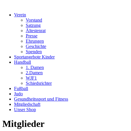
Verein
Vorstand
Satzung
Ältestenrat
Presse
Ehrungen
Geschichte
Spenden
Sportangebote Kinder
Handball
1. Damen
2.Damen
WJF1
Schiedsrichter
Fußball
Judo
Gesundheitssport und Fitness
Mitgliedschaft
Unser Shop
Mitglieder