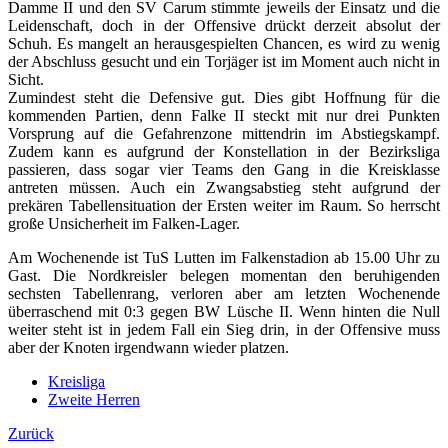
Damme II und den SV Carum stimmte jeweils der Einsatz und die
Leidenschaft, doch in der Offensive drückt derzeit absolut der
Schuh. Es mangelt an herausgespielten Chancen, es wird zu wenig
der Abschluss gesucht und ein Torjäger ist im Moment auch nicht in
Sicht.
Zumindest steht die Defensive gut. Dies gibt Hoffnung für die
kommenden Partien, denn Falke II steckt mit nur drei Punkten
Vorsprung auf die Gefahrenzone mittendrin im Abstiegskampf.
Zudem kann es aufgrund der Konstellation in der Bezirksliga
passieren, dass sogar vier Teams den Gang in die Kreisklasse
antreten müssen. Auch ein Zwangsabstieg steht aufgrund der
prekären Tabellensituation der Ersten weiter im Raum. So herrscht
große Unsicherheit im Falken-Lager.
Am Wochenende ist TuS Lutten im Falkenstadion ab 15.00 Uhr zu
Gast. Die Nordkreisler belegen momentan den beruhigenden
sechsten Tabellenrang, verloren aber am letzten Wochenende
überraschend mit 0:3 gegen BW Lüsche II. Wenn hinten die Null
weiter steht ist in jedem Fall ein Sieg drin, in der Offensive muss
aber der Knoten irgendwann wieder platzen.
Kreisliga
Zweite Herren
Zurück