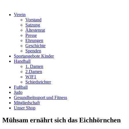
Verein
Vorstand
Satzung
Ältestenrat
Presse
Ehrungen
Geschichte
Spenden
Sportangebote Kinder
Handball
1. Damen
2.Damen
WJF1
Schiedsrichter
Fußball
Judo
Gesundheitssport und Fitness
Mitgliedschaft
Unser Shop
Mühsam ernährt sich das Eichhörnchen