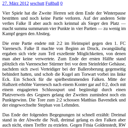
27. März 2012
seschutt
Fußball
0
Vier Spiele hat die Zweite Herren seit dem Ende der Winterpause
bestritten und noch keine Partie verloren. Auf der anderen Seite
verlies Falke II aber auch noch keinmal als Sieger den Platz —
macht summa summarum vier Punkte in vier Partien — zu wenig im
Kampf gegen den Abstieg.
Die erste Partie endete mit 2:2 im Heimspiel gegen den 1. FC
Varenesch. Falke II machte von Beginn an Druck, zwangsläufig
ergaben sich viele zum Teil exzellente Möglichkeiten, von denen
man aber keine verwertete. Zum Ende der ersten Hälfte stand
plötzlich ein Varenescher Stürmer frei vor dem Steinfelder Gehäuse,
nachdem sich zwei Verteidiger bei der Balleroberung gegenseitig
behindert hatten, und schob die Kugel am Torwart vorbei ins linke
Eck. Ein Schock für die spielbestimmenden Falken. Mitte der
Halbzeit erhöhte Varenesch nach einem Konter gar auf 0:2, doch mit
einem engagierten Schlussspurt und begünstigt durch einen
Platzverweis des Gegners gelang der Zweiten zumindest noch ein
Punktgewinn. Die Tore zum 2:2 schossen Matthias Bavendiek und
der eingewechselte Stephan von Lehmden.
Das Ende der folgenden Begegnungen ist schnell erzählt: Dreimal
stand in der Abwehr die Null, dreimal gelang es den Falken aber
auch nicht, einen Treffer zu erzielen. Gegen Frisia Goldenstedt, RW