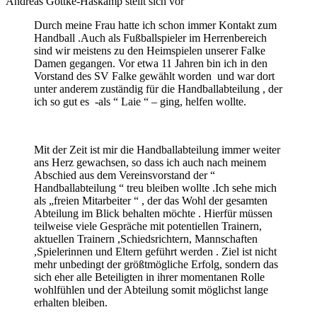
Andreas Gottke-Haskamp stellt sich vor
Durch meine Frau hatte ich schon immer Kontakt zum
Handball .Auch als Fußballspieler im Herrenbereich
sind wir meistens zu den Heimspielen unserer Falke
Damen gegangen. Vor etwa 11 Jahren bin ich in den
Vorstand des SV Falke gewählt worden und war dort
unter anderem zuständig für die Handballabteilung , der
ich so gut es -als “ Laie “ – ging, helfen wollte.
Mit der Zeit ist mir die Handballabteilung immer weiter
ans Herz gewachsen, so dass ich auch nach meinem
Abschied aus dem Vereinsvorstand der “
Handballabteilung “ treu bleiben wollte .Ich sehe mich
als „freien Mitarbeiter “ , der das Wohl der gesamten
Abteilung im Blick behalten möchte . Hierfür müssen
teilweise viele Gespräche mit potentiellen Trainern,
aktuellen Trainern ,Schiedsrichtern, Mannschaften
,Spielerinnen und Eltern geführt werden . Ziel ist nicht
mehr unbedingt der größtmögliche Erfolg, sondern das
sich eher alle Beteiligten in ihrer momentanen Rolle
wohlfühlen und der Abteilung somit möglichst lange
erhalten bleiben.