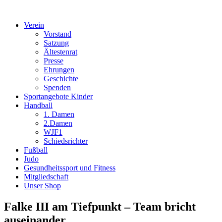
Verein
Vorstand
Satzung
Ältestenrat
Presse
Ehrungen
Geschichte
Spenden
Sportangebote Kinder
Handball
1. Damen
2.Damen
WJF1
Schiedsrichter
Fußball
Judo
Gesundheitssport und Fitness
Mitgliedschaft
Unser Shop
Falke III am Tiefpunkt – Team bricht
auseinander