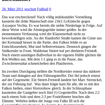
28. März 2011
seschutt
Fußball
0
Das war erschreckend! Nach völlig indiskutabler Vorstellung
kassierte die dritte Mannschaft eine 2:6(1:1)-Klatsche gegen
Asyaspor Vechta. Es war bereits die siebte Niederlage in Folge. Auf
diese Weise wird die Abstiegsgefahr immer größer. In der
momentanen Verfassung wird der Klassenerhalt nicht zu
bewerkstelligen sein. An der Handorfer Straße kamen die Gäste aus
der Kreisstadt besser in die Partie, den Falken fehlte es
an
Entschlossenheit, Mut und Selbstvertrauen. Dennoch gingen die
Südkreisler in Front. Waldemar Steiert traf per direktem Freistoß.
Nach einem unnötigen Ballverlust in der eigenen Hälfte glichen die
Rot-Weißen aus. Mit dem 1:1 ging es in die Pause, das
Zwischenresultat schmeichelten den Platzherren.
Im zweiten Durchgang stellten die Nordkreisler erneut das stärkere
Team und drängten auf den Führungstreffer. Der fiel jedoch erneut
auf der Gegenseite. Ein Steiert-Freistoß landete bei Marc Sternickel,
der zur Führung traf. Was dann folgte kam für alle, die es mit den
Falken hielten, einer Horrorshow gleich. In der Schlussphase
kassierten die Gastgeber noch fünf (!) Gegentreffer. Nach dem 2:2
nach einem Solo und dem 2:3 per Foulelfmeter brachen alle
Dämme. Wehrlos ließen die Jungs von Falke III sich die