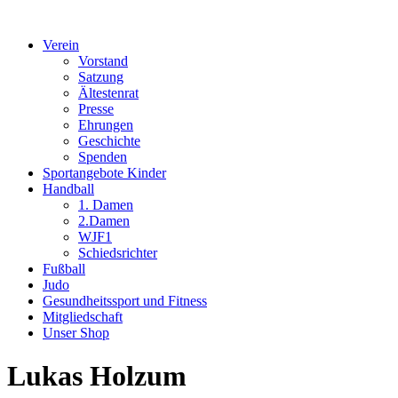
Verein
Vorstand
Satzung
Ältestenrat
Presse
Ehrungen
Geschichte
Spenden
Sportangebote Kinder
Handball
1. Damen
2.Damen
WJF1
Schiedsrichter
Fußball
Judo
Gesundheitssport und Fitness
Mitgliedschaft
Unser Shop
Lukas Holzum