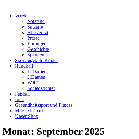
Verein
Vorstand
Satzung
Ältestenrat
Presse
Ehrungen
Geschichte
Spenden
Sportangebote Kinder
Handball
1. Damen
2.Damen
WJF1
Schiedsrichter
Fußball
Judo
Gesundheitssport und Fitness
Mitgliedschaft
Unser Shop
Monat:
September 2025