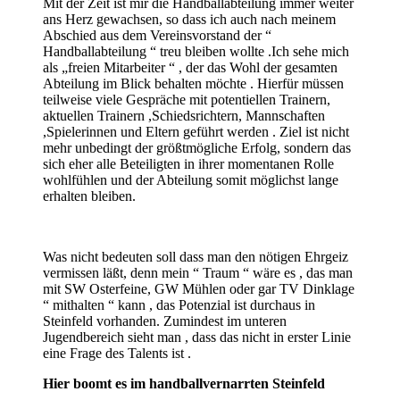
Mit der Zeit ist mir die Handballabteilung immer weiter
ans Herz gewachsen, so dass ich auch nach meinem
Abschied aus dem Vereinsvorstand der “
Handballabteilung “ treu bleiben wollte .Ich sehe mich
als „freien Mitarbeiter “ , der das Wohl der gesamten
Abteilung im Blick behalten möchte . Hierfür müssen
teilweise viele Gespräche mit potentiellen Trainern,
aktuellen Trainern ,Schiedsrichtern, Mannschaften
,Spielerinnen und Eltern geführt werden . Ziel ist nicht
mehr unbedingt der größtmögliche Erfolg, sondern das
sich eher alle Beteiligten in ihrer momentanen Rolle
wohlfühlen und der Abteilung somit möglichst lange
erhalten bleiben.
Was nicht bedeuten soll dass man den nötigen Ehrgeiz
vermissen läßt, denn mein “ Traum “ wäre es , das man
mit SW Osterfeine, GW Mühlen oder gar TV Dinklage
“ mithalten “ kann , das Potenzial ist durchaus in
Steinfeld vorhanden. Zumindest im unteren
Jugendbereich sieht man , dass das nicht in erster Linie
eine Frage des Talents ist .
Hier boomt es im handballvernarrten Steinfeld