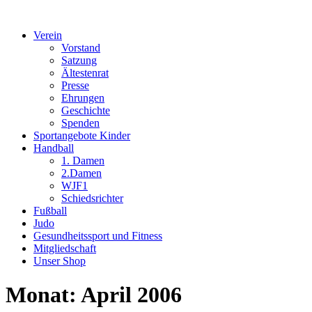
Verein
Vorstand
Satzung
Ältestenrat
Presse
Ehrungen
Geschichte
Spenden
Sportangebote Kinder
Handball
1. Damen
2.Damen
WJF1
Schiedsrichter
Fußball
Judo
Gesundheitssport und Fitness
Mitgliedschaft
Unser Shop
Monat:
April 2006